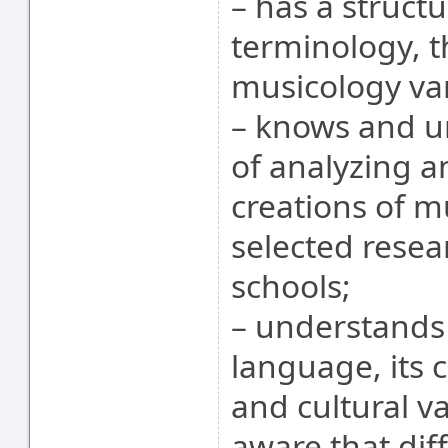
– has a struct
terminology, 
musicology var
– knows and u
of analyzing a
creations of mu
selected resea
schools;
– understands 
language, its 
and cultural va
aware that dif