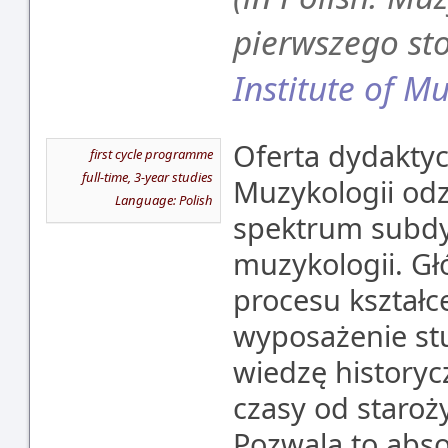
pierwszego st
Institute of M
Oferta dydaktyc
first cycle programme
full-time, 3-year studies
Muzykologii odz
Language: Polish
spektrum subdy
muzykologii. G
procesu kształce
wyposażenie stu
wiedzę history
czasy od staroż
Pozwala to abs