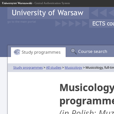
Uniwersytet Warszawski
- Central Authentication System
go to the main portal
Course search
Study programmes
Study programmes
>
All studies
>
Musicology
> Musicology, full-ti
Musicology,
programm
(in Polish: Mu