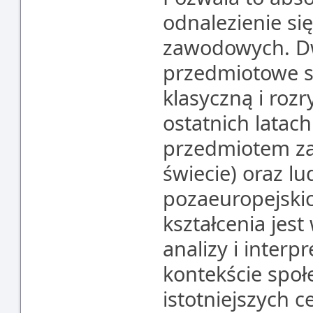
odnalezienie si
zawodowych. D
przedmiotowe 
klasyczną i rozr
ostatnich latach
przedmiotem za
świecie) oraz lu
pozaeuropejski
kształcenia jes
analizy i interp
kontekście spo
istotniejszych c