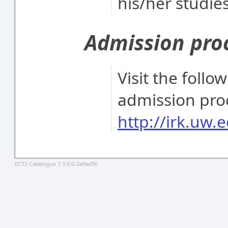
his/her studies
Admission pro
Visit the follo
admission pro
http://irk.uw.e
ECTS Catalogue 7.3.0.0-2a9ad9c