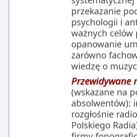
przekazanie po
psychologii i a
ważnych celów p
opanowanie umie
zarówno fachowy
wiedzę o muzyc
Przewidywane m
(wskazane na p
absolwentów): in
rozgłośnie radi
Polskiego Radia)
firmy fonografi