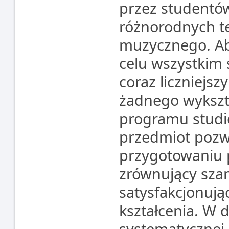
przez studentów
różnorodnych t
muzycznego. Ab
celu wszystkim
coraz liczniejsz
żadnego wykszt
programu studi
przedmiot pozwa
przygotowaniu 
zrównujący sza
satysfakcjonują
kształcenia. W 
systematycznej 