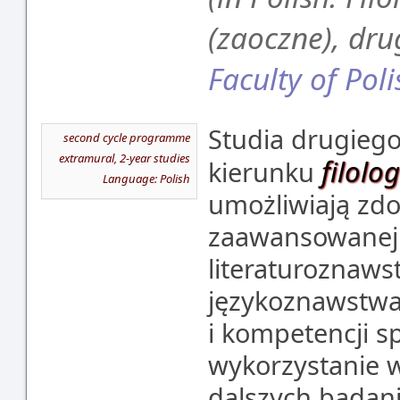
(zaoczne), dru
Faculty of Poli
Studia drugiego
second cycle programme
extramural, 2-year studies
filolo
kierunku
Language: Polish
umożliwiają zdo
zaawansowanej 
literaturoznaws
językoznawstwa 
i kompetencji s
wykorzystanie w
dalszych badan