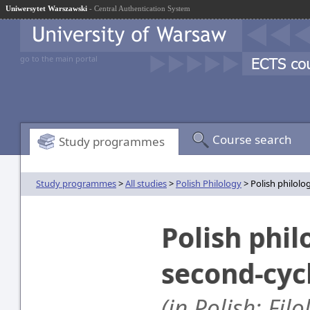
Uniwersytet Warszawski
- Central Authentication System
go to the main portal
Course search
Study programmes
Study programmes
>
All studies
>
Polish Philology
> Polish philolo
Polish phil
second-cyc
(in Polish: Fil