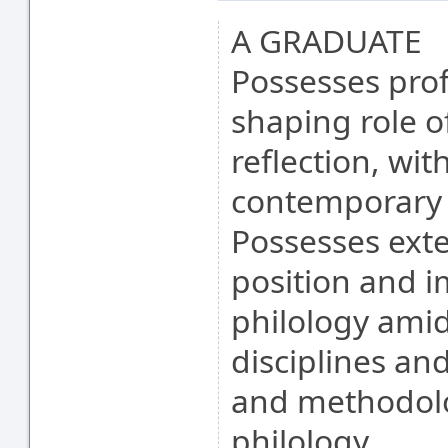
A GRADUATE
Possesses pro
shaping role of
reflection, wit
contemporary 
Possesses ext
position and i
philology ami
disciplines an
and methodolog
philology.