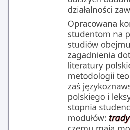
działalności za
Opracowana kon
studentom na po
studiów obejmuj
zagadnienia dot
literatury polski
metodologii teor
zaś językoznaws
polskiego i leks
stopnia studenc
trad
modułów:
czemu mają moż