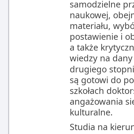
samodzielne pr
naukowej, obej
materiału, wyb
postawienie i ob
a także krytycz
wiedzy na dany
drugiego stopn
są gotowi do po
szkołach dokto
angażowania się
kulturalne.
Studia na kier