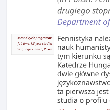
drugiego stop
Department of
Fennistyka nale
second cycle programme
full-time, 1,5-year studies
nauk humanisty
Language: Finnish, Polish
tym kierunku s
Katedrze Hungar
dwie główne dys
językoznawstwo 
ta pierwsza jest
studia o profil