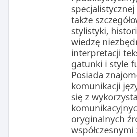
specjalistycznej
także szczegóło
stylistyki, hist
wiedzę niezbędn
interpretacji t
gatunki i style 
Posiada znajom
komunikacji jęz
się z wykorzyst
komunikacyjnyc
oryginalnych źr
współczesnymi z