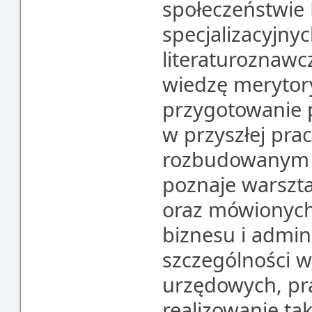
społeczeństwie F
specjalizacyjny
literaturoznaw
wiedzę merytor
przygotowanie p
w przyszłej pra
rozbudowanym z
poznaje warszta
oraz mówionych
biznesu i admini
szczególności w
urzędowych, pra
realizowanie ta