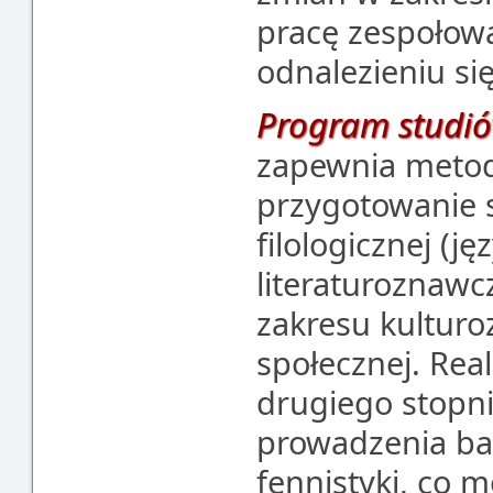
pracę zespołową
odnalezieniu si
Program studi
zapewnia metod
przygotowanie 
filologicznej (j
literaturoznawcz
zakresu kulturo
społecznej. Rea
drugiego stopn
prowadzenia ba
fennistyki, co 