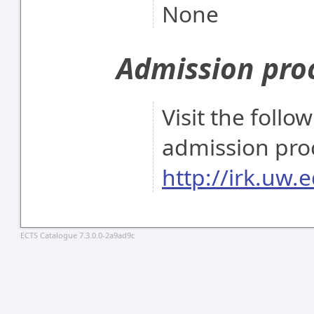
None
Admission pro
Visit the follo
admission pro
http://irk.uw.e
ECTS Catalogue 7.3.0.0-2a9ad9c