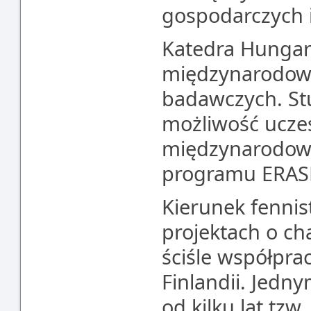
gospodarczych i
Katedra Hungary
międzynarodowy
badawczych. Stu
możliwość ucze
międzynarodow
programu ERA
Kierunek fennist
projektach o c
ściśle współpra
Finlandii. Jedn
od kilku lat tzw