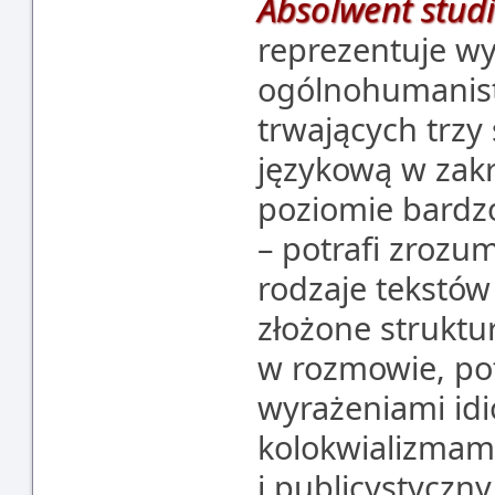
Absolwent stud
reprezentuje w
ogólnohumanist
trwających trzy
językową w zakr
poziomie bard
– potrafi zrozum
rodzaje tekstów
złożone struktur
w rozmowie, pot
wyrażeniami id
kolokwializmami
i publicystyczny