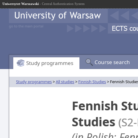
Uniwersytet Warszawski
- Central Authentication System
go to the main portal
Course search
Study programmes
Study programmes
>
All studies
>
Finnish Studies
> Fennish Studies,
Fennish Stu
Studies
(S2
(in Polish: Fen