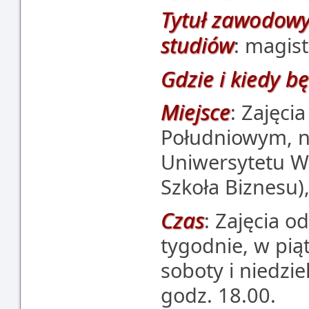
Tytuł zawodowy
studiów
: magist
Gdzie i kiedy b
Miejsce
: Zajęci
Południowym, n
Uniwersytetu W
Szkoła Biznesu)
Czas
: Zajęcia o
tygodnie, w pią
soboty i niedzie
godz. 18.00.