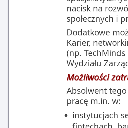
nacisk na rozwó
społecznych i p
Dodatkowe możl
Karier, networ
(np. TechMinds 
Wydziału Zarzą
Możliwości zat
Absolwent tego
pracę m.in. w:
instytucjach 
fintechach, ba