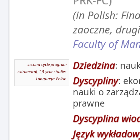
PRK-FC)
(in Polish: Fi
zaoczne, drug
Faculty of M
Dziedzina
: nau
second cycle program
extramural, 1,5-year studies
Dyscypliny
: eko
Language: Polish
nauki o zarządza
prawne
Dyscyplina wio
Język wykładow