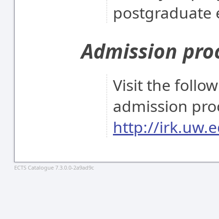
postgraduate 
Admission pro
Visit the follo
admission pro
http://irk.uw.e
ECTS Catalogue 7.3.0.0-2a9ad9c