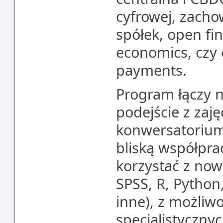
cyfrowej, zach
spółek, open fi
economics, czy 
payments.
Program łączy 
podejście z zaj
konwersatorium,
bliską współpra
korzystać z now
SPSS, R, Python,
inne), z możliw
specjalistyczny