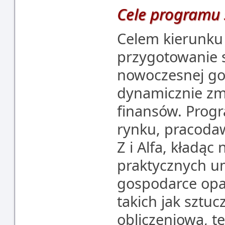
Cele programu 
Celem kierunk
przygotowanie
nowoczesnej go
dynamicznie zmi
finansów. Prog
rynku, pracoda
Z i Alfa, kładąc
praktycznych u
gospodarce opa
takich jak sztuc
obliczeniowa, t