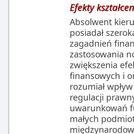
Efekty kształce
Absolwent kier
posiadał szerok
zagadnień fina
zastosowania n
zwiększenia ef
finansowych i o
rozumiał wpływ
regulacji prawn
uwarunkowań f
małych podmiot
międzynarodowy