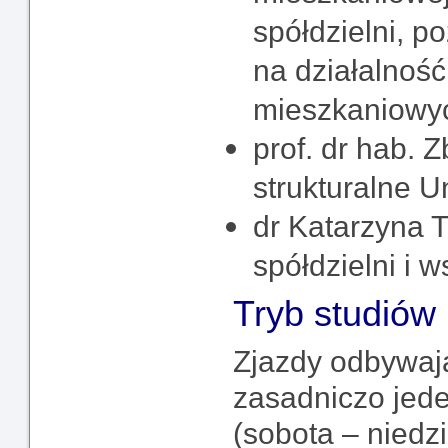
spółdzielni, p
na działalność
mieszkaniowy
prof. dr hab. 
strukturalne Un
dr Katarzyna 
spółdzielni i 
Tryb studiów 
Zjazdy odbywają
zasadniczo jed
(sobota – niedz