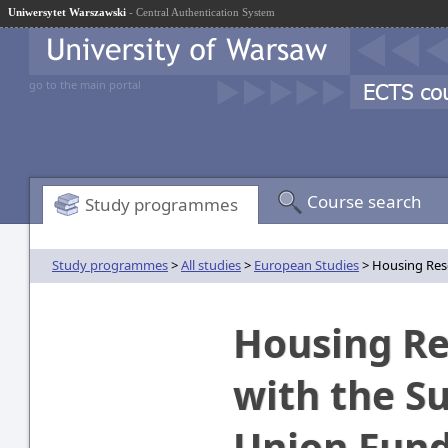
Uniwersytet Warszawski
- Central Authentication System
go to the main portal
Course search
Study programmes
Study programmes
>
All studies
>
European Studies
> Housing Res
Housing R
with the S
Union Fun