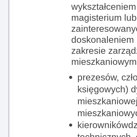
wykształceniem 
magisterium lub 
zainteresowany
doskonaleniem 
zakresie zarzą
mieszkaniowymi
prezesów, czł
księgowych) dy
mieszkaniowej
mieszkaniowy
kierowników
d
technicznych,