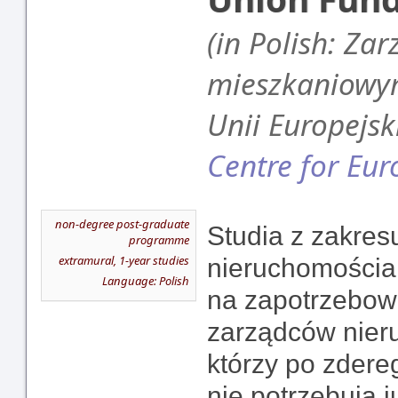
(in Polish: Za
mieszkaniowym
Unii Europejski
Centre for Eur
non-degree post-graduate
Studia z zakres
programme
extramural, 1-year studies
nieruchomościa
Language: Polish
na zapotrzebow
zarządców nier
którzy po zder
nie potrzebują ju