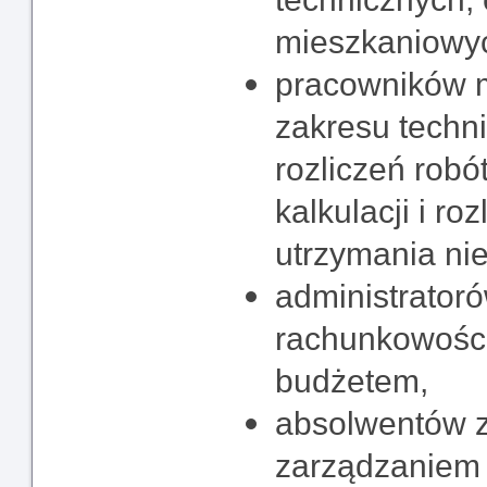
mieszkaniowyc
pracowników m
zakresu techn
rozliczeń robó
kalkulacji i ro
utrzymania ni
administrator
rachunkowośc
budżetem,
absolwentów 
zarządzaniem