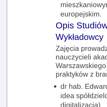
mieszkaniowym
europejskim.
Opis Studió
Wykładowcy
Zajęcia prowad
nauczycieli aka
Warszawskiego,
praktyków z br
dr hab. Edward 
idea spółdzielc
digitalizacja)