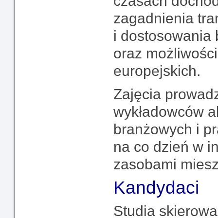
czasach dochod
zagadnienia tra
i dostosowani
oraz możliwośc
europejskich.
Zajęcia prowad
wykładowców ak
branżowych i p
na co dzień w i
zasobami miesz
Kandydaci
Studia skierowa