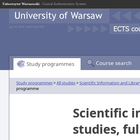
Uniwersytet Warszawski
- Central Authentication System
go to the main portal
Course search
Study programmes
Study programmes
>
All studies
>
Scientific Information and Librar
programme
Scientific 
studies, fu