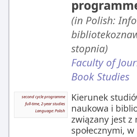
programm
(in Polish: In
bibliotekozna
stopnia)
Faculty of Jou
Book Studies
Kierunek studió
second cycle programme
full-time, 2-year studies
naukowa i bibl
Language: Polish
związany jest z
społecznymi, w