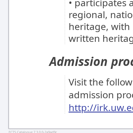
• participates 
regional, nati
heritage, with 
written herita
Admission pro
Visit the follo
admission pro
http://irk.uw.e
ECTS Catalogue 7.3.0.0-2a9ad9c