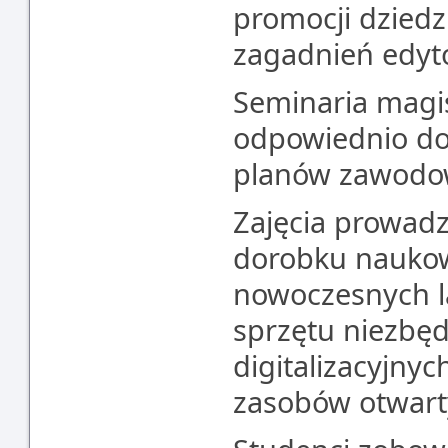
promocji dziedz
zagadnień edyto
Seminaria magis
odpowiednio do
planów zawodo
Zajęcia prowad
dorobku naukow
nowoczesnych la
sprzętu niezbę
digitalizacyjnyc
zasobów otwart