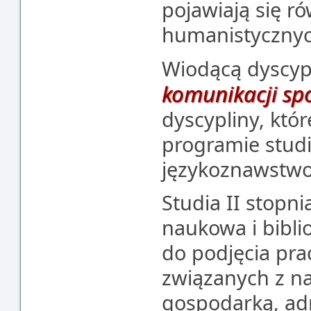
pojawiają się ró
humanistycznyc
Wiodącą dyscypl
komunikacji sp
dyscypliny, któ
programie studi
językoznawstwo,
Studia II stopn
naukowa i bibl
do podjęcia pra
związanych z na
gospodarką, adm