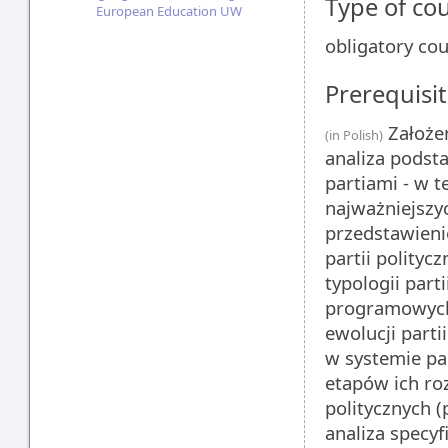
Type of co
European Education UW
obligatory co
Prerequisit
Założen
(in Polish)
analiza pods
partiami - w t
najważniejszy
przedstawieni
partii polityc
typologii part
programowych 
ewolucji part
w systemie par
etapów ich roz
politycznych (
analiza specy