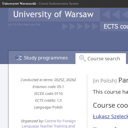
Uniwersytet Warszawski
- Central Authentication System
go to the main portal
Study programmes
Course search
Par
Conducted in terms:
2025Z, 2026Z
(in Polish)
Erasmus code:
05.1
This course ha
ISCED code:
0110
ECTS credits:
1.5
Course coo
Language:
Polish
Łukasz Szelec
Organized by:
Centre for Foreign
Language Teacher Training and