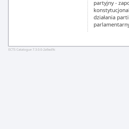
partyjny - zap
konstytucjonal
działania part
parlamentarn
ECTS Catalogue 7.3.0.0-2a9ad9c