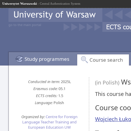
Uniwersytet Warszawski
- Central Authentication System
go to the main portal
Study programmes
Course search
Wsp
Conducted in term:
2025L
(in Polish)
Erasmus code:
05.1
This course ha
ECTS credits:
1.5
Language:
Polish
Course coo
Organized by:
Centre for Foreign
Wojciech Łuk
Language Teacher Training and
European Education UW