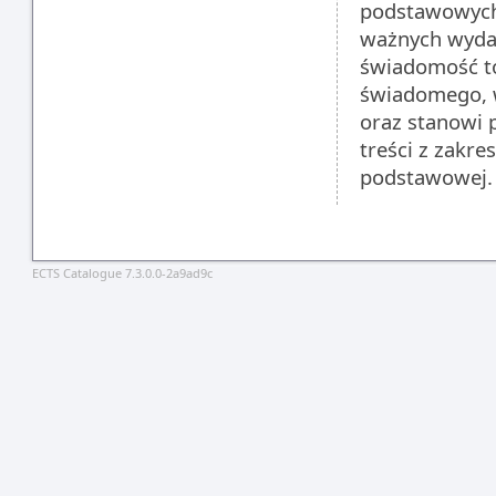
podstawowych i
ważnych wydar
świadomość to
świadomego, w
oraz stanowi
treści z zakre
podstawowej.
ECTS Catalogue 7.3.0.0-2a9ad9c