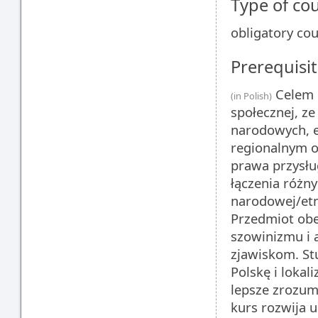
Type of co
obligatory co
Prerequisit
Celem p
(in Polish)
społecznej, z
narodowych, e
regionalnym o
prawa przysłu
łączenia różn
narodowej/etn
Przedmiot obe
szowinizmu i 
zjawiskom. St
Polskę i lokal
lepsze zrozum
kurs rozwija 