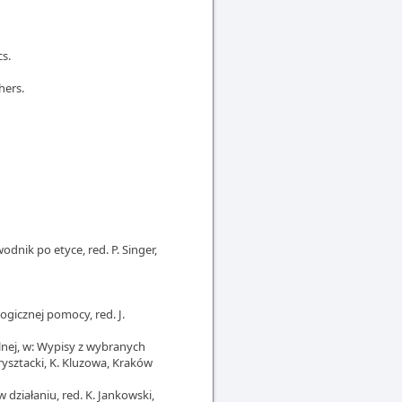
cs.
hers.
wodnik po etyce, red. P. Singer,
ogicznej pomocy, red. J.
lnej, w: Wypisy z wybranych
rysztacki, K. Kluzowa, Kraków
 działaniu, red. K. Jankowski,