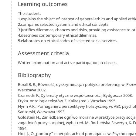
Learning outcomes
The student:
1.explains the object of interest of general ethics and applied ethi
2.compares selected systems and ethical concepts.
3.justifies dilemmas, chances and risks, providing assistance to ot
4.describes contemporary ethical dilemmas.
5.elaborates on ethical codes of selected social services.
Assessment criteria
Written examination and active participation in classes.
Bibliography
Boxill B. R., Równość, dyskryminacja i polityka preferencji, w: Prze
Warszawa 2002.
Czarnecki P., Dylematy etyczne współczesności, Bydgoszcz 2008.
Etyka. Antologia tekstów, Z. Kalita (red.), Wrocław 1995.
Flynn A.R., Pomaganie z perspektywy holistycznej, w: ABC psychol
Santorski, Warszawa 1993.
Goldstein H., Zaniedbane ogniwo moralne w praktyce pracy socja
zagadnień pracy socjalnej, wyb. i red. M. Bocheńska-Seweryn, K. F
1994.
Holt J., O „pomocy” i specjalistach od pomagania, w: Psychologia w