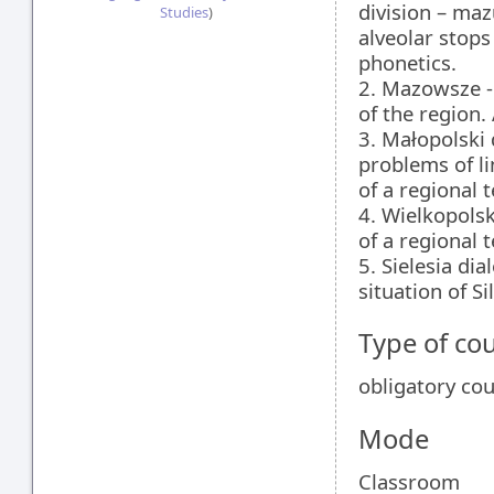
division – maz
Studies
)
alveolar stops
phonetics.
2. Mazowsze - 
of the region. 
3. Małopolski 
problems of li
of a regional t
4. Wielkopolsk
of a regional t
5. Sielesia di
situation of Si
Type of co
obligatory co
Mode
Classroom