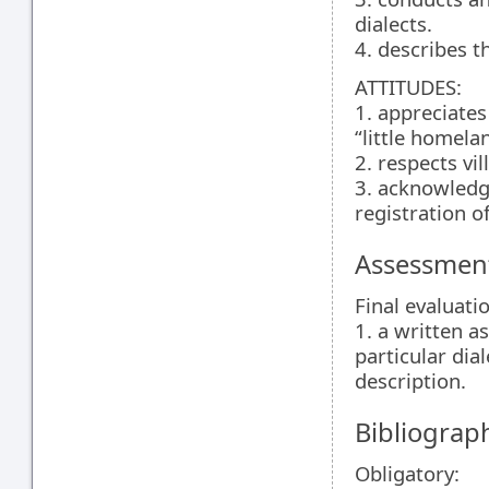
dialects.
4. describes t
ATTITUDES:
1. appreciates
“little homela
2. respects vi
3. acknowledge
registration of
Assessment
Final evaluati
1. a written a
particular dial
description.
Bibliograp
Obligatory: