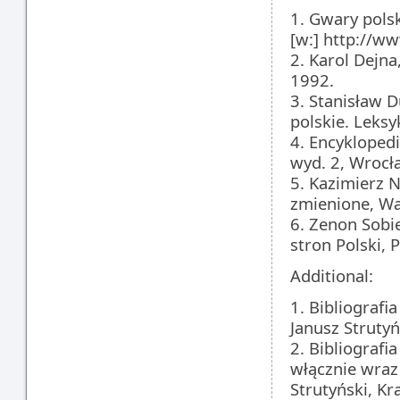
1. Gwary polsk
[w:] http://w
2. Karol Dejna,
1992.
3. Stanisław D
polskie. Leks
4. Encyklopedi
wyd. 2, Wrocł
5. Kazimierz 
zmienione, W
6. Zenon Sobie
stron Polski,
Additional:
1. Bibliografi
Janusz Struty
2. Bibliografi
włącznie wraz 
Strutyński, K