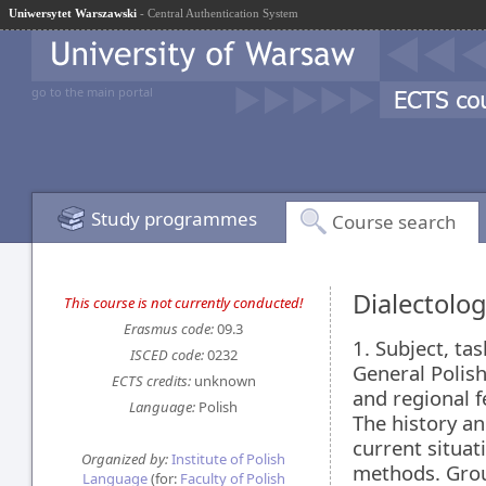
Uniwersytet Warszawski
- Central Authentication System
go to the main portal
Study programmes
Course search
Dialectolo
This course is not currently conducted!
Erasmus code:
09.3
1. Subject, ta
ISCED code:
0232
General Polish 
ECTS credits:
unknown
and regional f
Language:
Polish
The history an
current situat
Organized by:
Institute of Polish
methods. Group
Language
(for:
Faculty of Polish