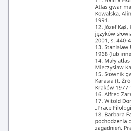
Atlas gwar ma
Kowalska, Ali
1991.
12. Józef Kąś,
języków słowia
2001, s. 440-
13. Stanisław 
1968 (lub inne
14. Mały atlas 
Mieczysław Kar
15. Słownik g
Karasia (t. Źró
Kraków 1977-
16. Alfred Zar
17. Witold Do
„Prace Filolog
18. Barbara Fa
pochodzenia c
zagadnień. Pr