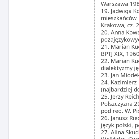
Warszawa 1981
19. Jadwiga K
mieszkańców K
Krakowa, cz. 
20. Anna Kowa
pozajęzykowy
21. Marian Ku
BPTJ XIX, 1960
22. Marian Ku
dialektyzmy j
23. Jan Miodek
24. Kazimierz 
(najbardziej d
25. Jerzy Reic
Polszczyzna 20
pod red. W. P
26. Janusz Rie
język polski, 
27. Alina Sku