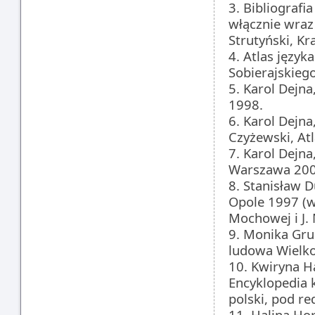
3. Bibliografi
włącznie wraz 
Strutyński, K
4. Atlas język
Sobierajskiego
5. Karol Dejna
1998.
6. Karol Dejna
Czyżewski, At
7. Karol Dejna
Warszawa 200
8. Stanisław D
Opole 1997 (w
Mochowej i J. 
9. Monika Gru
ludowa Wielkop
10. Kwiryna H
Encyklopedia k
polski, pod re
11. Halina Ho