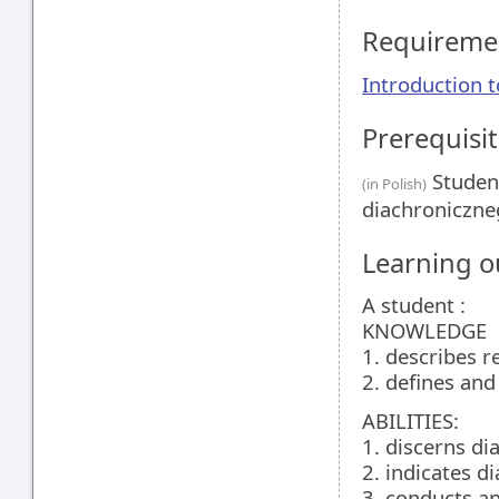
Requireme
Introduction t
Prerequisit
Studen
(in Polish)
diachroniczne
Learning 
A student :
KNOWLEDGE
1. describes r
2. defines and
ABILITIES:
1. discerns di
2. indicates di
3. conducts an