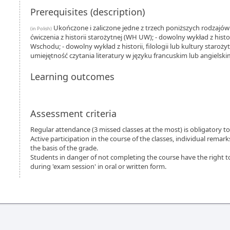
Prerequisites (description)
Ukończone i zaliczone jedne z trzech poniższych rodzajów z
(in Polish)
ćwiczenia z historii starożytnej (WH UW); - dowolny wykład z histo
Wschodu; - dowolny wykład z historii, filologii lub kultury staroży
umiejętność czytania literatury w języku francuskim lub angielski
Learning outcomes
Assessment criteria
Regular attendance (3 missed classes at the most) is obligatory t
Active participation in the course of the classes, individual remar
the basis of the grade.
Students in danger of not completing the course have the right t
during 'exam session' in oral or written form.