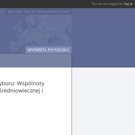
You are not logged in |
log in
See other Course Catalogues in Poland
WYŚWIETL PO POLSKU
wyboru: Wspólnoty
średniowiecznej i