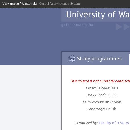
Uniwersytet Warszawski
- Central Authentication System
go to the main portal
Study programmes
This course is not currently conduct
Erasmus code:
08.3
ISCED code:
0222
ECTS credits:
unknown
Language:
Polish
Organized by:
Faculty of History