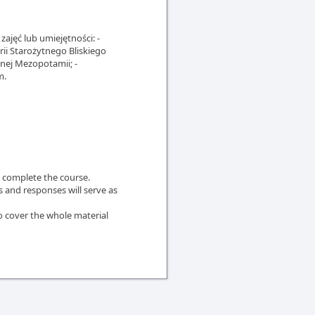
ajęć lub umiejętności: -
rii Starożytnego Bliskiego
tnej Mezopotamii; -
m.
o complete the course.
ks and responses will serve as
o cover the whole material